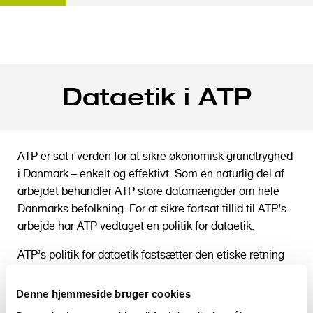
G
Dataetik i ATP
å
t
i
l
ATP er sat i verden for at sikre økonomisk grundtryghed
h
i Danmark – enkelt og effektivt. Som en naturlig del af
o
arbejdet behandler ATP store datamængder om hele
v
Danmarks befolkning
. For at sikre fortsat tillid til ATP’s
e
arbejde har ATP vedtaget en politik for dataetik.
d
i
ATP’s politik for dataetik fastsætter den etiske retning
n
for ATP’s brug af data, hvor lovgiver ikke har taget
d
konkret stilling. Det vil sige, at politikken sætter
Denne hjemmeside bruger cookies
h
grænserne for, hvad ATP vil bruge sine data til indenfor