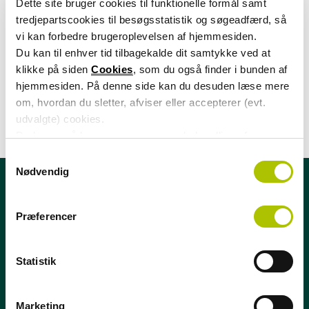
Dette site bruger cookies til funktionelle formål samt
o
lovens rammer. Politikken skal sikre, at ATP træffer den
tredjepartscookies til besøgsstatistik og søgeadfærd, så
l
rigtige beslutning, hvis en konkret brug af data er i
vi kan forbedre brugeroplevelsen af hjemmesiden.
d
konflikt med en eller flere centrale samfundsmæssige
Du kan til enhver tid tilbagekalde dit samtykke ved at
værdier (fx velfærd, privatliv, lighed eller retssikkerhed).
klikke på siden
Cookies
, som du også finder i bunden af
hjemmesiden. På denne side kan du desuden læse mere
om, hvordan du sletter, afviser eller accepterer (evt.
Du kan læse politikken her
udvalgte) cookies.
Du kan også læse mere om vores behandling af
persondata i vores
privatlivspolitik
.
S
Nødvendig
a
m
t
Præferencer
y
k
k
Statistik
ATP Koncernen
e
Kongens Vænge 8
v
a
Marketing
3400 Hillerød