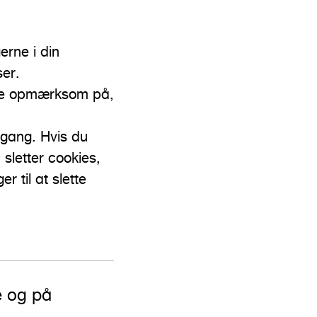
erne i din
ser.
være opmærksom på,
n gang. Hvis du
 sletter cookies,
 til at slette
re og på