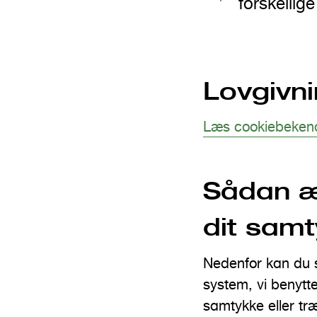
forskellig
Lovgivn
Læs cookiebekendt
Sådan æ
dit sam
Nedenfor kan du s
system, vi benytte
samtykke eller tr