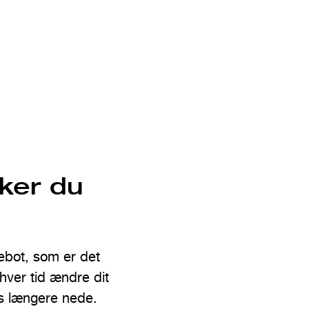
ker du
ebot, som er det
nhver tid ændre dit
ks længere nede.