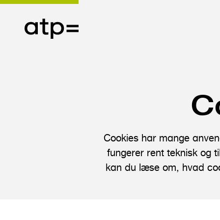
G
å
C
t
i
l
Cookies har mange anvend
h
fungerer rent teknisk og 
o
kan du læse om, hvad cooki
v
e
d
i