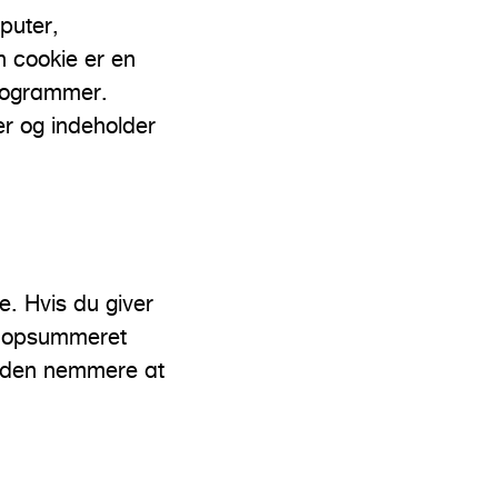
puter,
En cookie er en
programmer.
r og indeholder
e. Hvis du giver
 i opsummeret
e den nemmere at