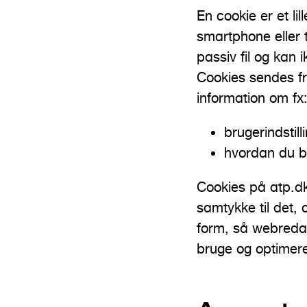
En cookie er et l
n
smartphone eller t
d
passiv fil og kan
h
Cookies sendes f
o
information om fx
l
d
brugerindstill
hvordan du b
Cookies på atp.dk 
samtykke til det,
form, så webreda
bruge og optimere