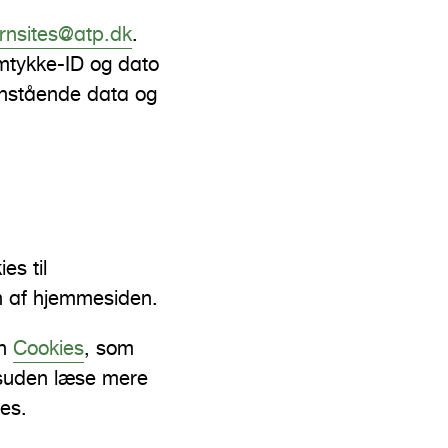
rnsites@atp.dk
.
mtykke-ID og dato
enstående data og
es til
n af hjemmesiden.
en
Cookies
, som
esuden læse mere
ies.