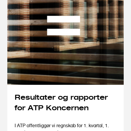
o
l
d
Resultater og rapporter
for ATP Koncernen
I ATP offentliggør vi regnskab for 1. kvartal, 1.