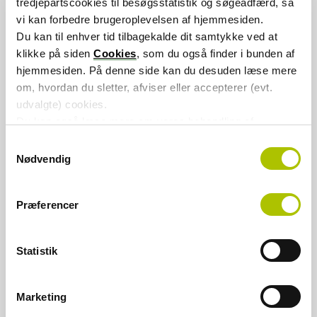
tredjepartscookies til besøgsstatistik og søgeadfærd, så
økonomiske udvikling for det enkelte område
vi kan forbedre brugeroplevelsen af hjemmesiden.
eller selskab.
Du kan til enhver tid tilbagekalde dit samtykke ved at
klikke på siden
Cookies
, som du også finder i bunden af
Se rapporter
hjemmesiden. På denne side kan du desuden læse mere
om, hvordan du sletter, afviser eller accepterer (evt.
udvalgte) cookies.
Du kan også læse mere om vores behandling af
persondata i vores
privatlivspolitik
.
S
Nødvendig
a
m
t
Præferencer
y
k
k
Statistik
e
v
a
Marketing
l