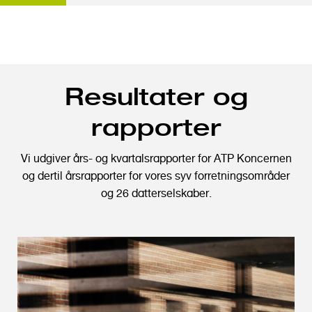
G
Resultater og
å
t
rapporter
i
l
Vi udgiver års- og kvartalsrapporter for ATP Koncernen
h
og dertil årsrapporter for vores syv forretningsområder
o
og 26 datterselskaber.
v
e
d
i
n
d
h