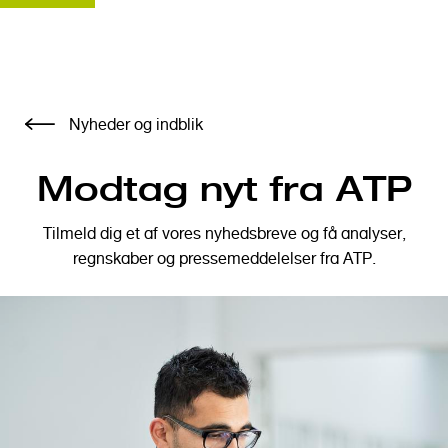
G
Nyheder og indblik
å
t
Modtag nyt fra ATP
i
l
h
Tilmeld dig et af vores nyhedsbreve og få analyser,
o
regnskaber og pressemeddelelser fra ATP.
v
e
d
i
n
d
h