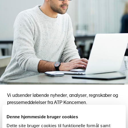
o
l
d
Vi udsender løbende nyheder, analyser, regnskaber og
pressemeddelelser fra ATP Koncernen.
I kontaktformularen kan du vælge, om du ønsker at
Denne hjemmeside bruger cookies
abonnere på bl.a. nyt om investering, pensionsanalyser
Dette site bruger cookies til funktionelle formål samt