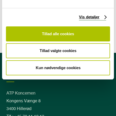
l
Nyhedsbrevet Faktum
g
Vis detaljer
Pressekontakt
Tillad alle cookies
Tillad valgte cookies
Kun nødvendige cookies
ATP Koncernen
Kongens Vænge 8
3400 Hillerød