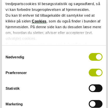
og Udbetaling Danmark.
tredjepartscookies til besøgsstatistik og søgeadfærd, så
vi kan forbedre brugeroplevelsen af hjemmesiden.
Du kan til enhver tid tilbagekalde dit samtykke ved at
Tilmeld nyheder
klikke på siden
Cookies
, som du også finder i bunden af
hjemmesiden. På denne side kan du desuden læse mere
om, hvordan du sletter, afviser eller accepterer (evt.
I tilmeldingsformularen kan du læse, hvordan vi
udvalgte) cookies.
behandler dine personoplysninger, når du er tilmeldt
Du kan også læse mere om vores behandling af
ATP Koncernens nyhedsbreve. Ønsker du at læse ATP
persondata i vores
privatlivspolitik
.
S
Koncernens privatlivspolitik, kan du hente den her:
Nødvendig
a
m
Hent privatlivspolitik
(åbner nyt vindue)
t
Præferencer
y
k
k
Nyheder
Statistik
e
v
a
Marketing