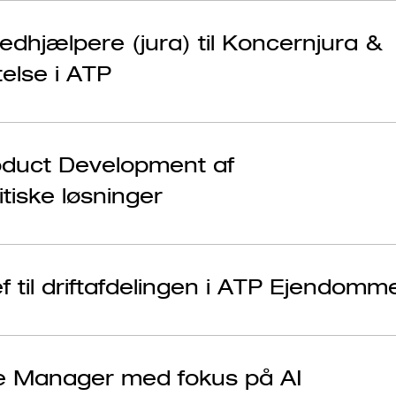
dhjælpere (jura) til Koncernjura &
else i ATP
roduct Development af
tiske løsninger
f til driftafdelingen i ATP Ejendomm
 Manager med fokus på AI