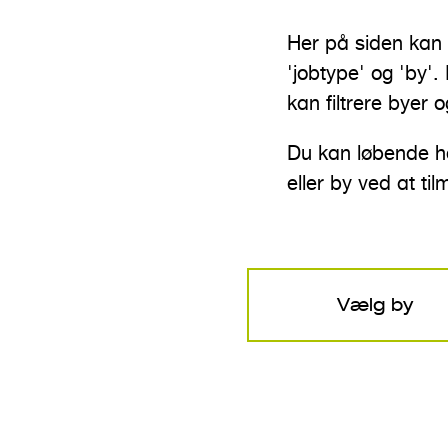
n
Her på siden kan d
d
'jobtype' og 'by'
h
kan filtrere byer o
o
l
Du kan løbende ho
d
eller by ved at ti
Vælg by