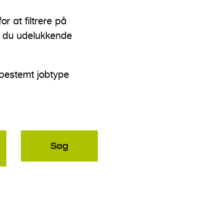
r at filtrere på
t du udelukkende
 bestemt jobtype