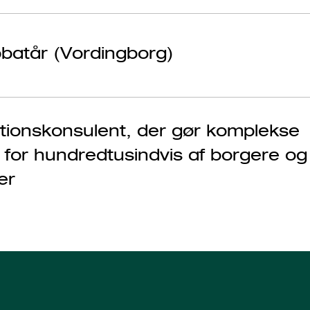
abbatår (Vordingborg)
ionskonsulent, der gør komplekse
e for hundredtusindvis af borgere og
er