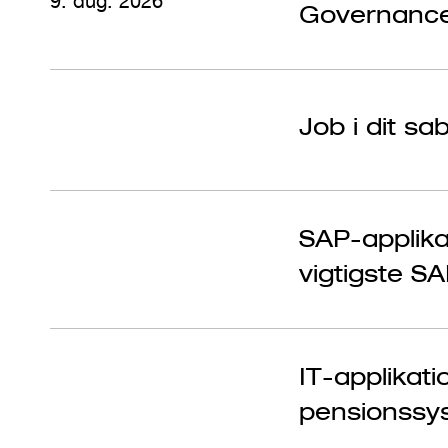
9. aug. 2026
Governanc
Job i dit sa
SAP-applikat
vigtigste S
IT-applikati
pensionssy