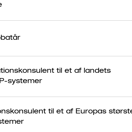
e
bbatår
ionskonsulent til et af landets
AP-systemer
onskonsulent til et af Europas størst
stemer