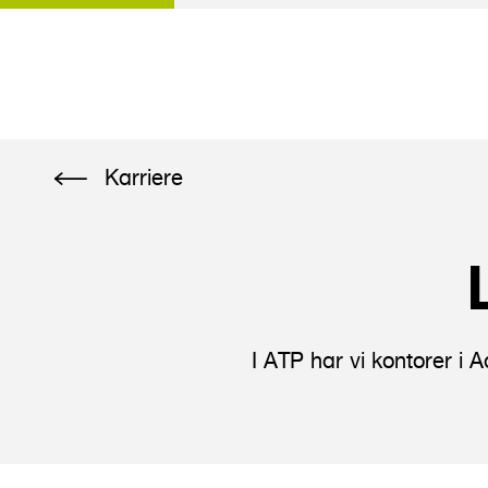
G
Karriere
å
t
i
l
h
o
I ATP har vi kontorer i
v
e
d
i