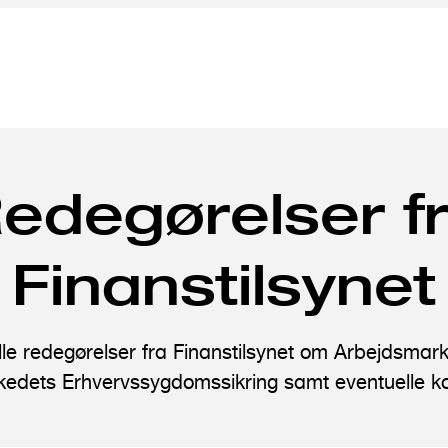
edegørelser f
Finanstilsynet
elle redegørelser fra Finanstilsynet om Arbejdsmar
edets Erhvervssygdomssikring samt eventuelle 