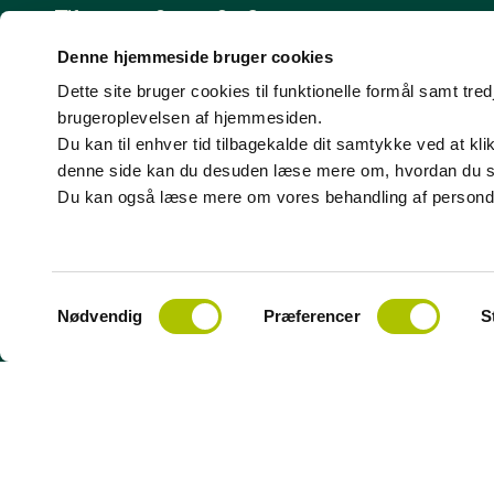
Tlf.: +45 70 11 12 13
CVR-nr. 43405810
Denne hjemmeside bruger cookies
Dette site bruger cookies til funktionelle formål samt tr
brugeroplevelsen af hjemmesiden.
Du kan til enhver tid tilbagekalde dit samtykke ved at kl
denne side kan du desuden læse mere om, hvordan du slett
Du kan også læse mere om vores behandling af persond
Behandling af personoplysninger
Politik for dataetik
Redegørelser fra Finanstilsynet
Whistleblower
ATP'
S
Nødvendig
Præferencer
S
a
m
t
y
k
k
e