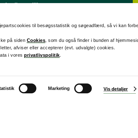
Ledige stillinger
edjepartscookies til besøgsstatistik og søgeadfærd, så vi kan forb
F
ikke på siden
Cookies
, som du også finder i bunden af hjemmesi
er, afviser eller accepterer (evt. udvalgte) cookies.
ata i vores
privatlivspolitik
.
Cookies på atp.dk
Tilgængelighedserklæring
Retningslin
s Pensions- og hensættelsesgrundlag
ATP's driftsportal
AT
tatistik
Marketing
Vis detaljer