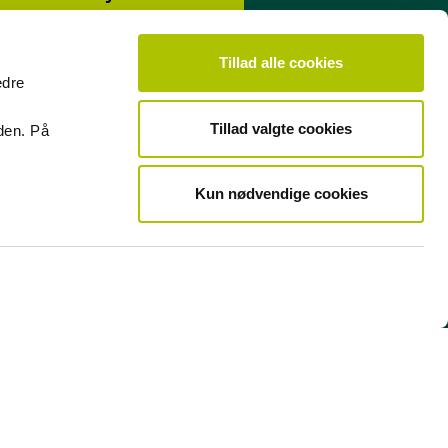
Tillad alle cookies
edre
acebook
LinkedIn
Tillad valgte cookies
den. På
Kun nødvendige cookies
jer for markedssonderinger
P's pensionsprodukt