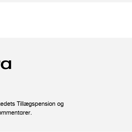
ra
kedets Tillægspension og
kommentarer.