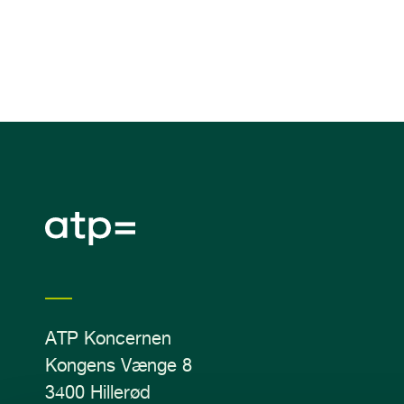
n
d
h
o
l
d
ATP Koncernen
Kongens Vænge 8
3400 Hillerød