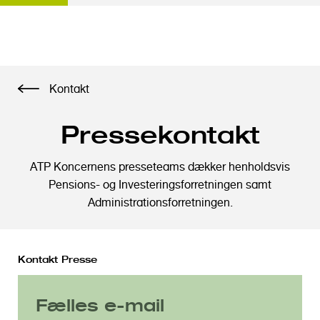
G
Kontakt
å
t
Pressekontakt
i
l
h
ATP Koncernens presseteams dækker henholdsvis
o
Pensions- og Investeringsforretningen samt
v
Administrationsforretningen.
e
d
i
Kontakt Presse
n
d
Fælles e-mail
h