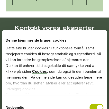
Kontakt vores eksperter
Denne hjemmeside bruger cookies
Dette site bruger cookies til funktionelle formål samt
Aktive investeringer
tredjepartscookies til besøgsstatistik og søgeadfærd, så
vi kan forbedre brugeroplevelsen af hjemmesiden.
Du kan til enhver tid tilbagekalde dit samtykke ved at
klikke på siden
Cookies
, som du også finder i bunden af
hjemmesiden. På denne side kan du desuden læse mere
om, hvordan du sletter, afviser eller accepterer (evt.
udvalgte) cookies.
Du kan også læse mere om vores behandling af
persondata i vores
privatlivspolitik
.
S
Nødvendig
a