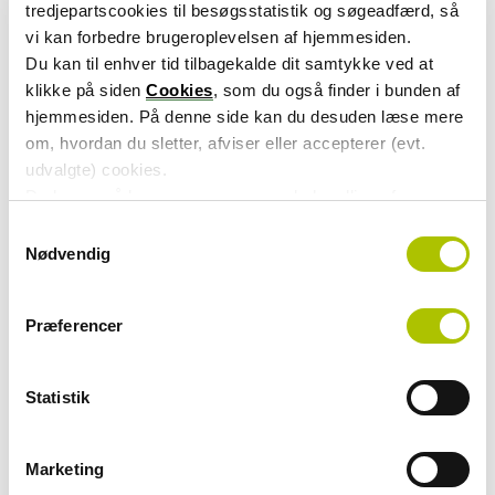
tredjepartscookies til besøgsstatistik og søgeadfærd, så
vi kan forbedre brugeroplevelsen af hjemmesiden.
Du kan til enhver tid tilbagekalde dit samtykke ved at
klikke på siden
Cookies
, som du også finder i bunden af
hjemmesiden. På denne side kan du desuden læse mere
om, hvordan du sletter, afviser eller accepterer (evt.
udvalgte) cookies.
Du kan også læse mere om vores behandling af
persondata i vores
privatlivspolitik
.
S
Nødvendig
a
m
t
Jørgen Rudbeck
Præferencer
y
Pressechef
k
k
Statistik
Direkte
40 10 81 98
e
E-mail
joru@atp.dk
v
a
Marketing
l