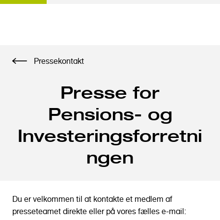
G
Pressekontakt
å
t
Presse for
i
l
Pensions- og
h
o
Investeringsforretni
v
e
ngen
d
i
n
d
Du er velkommen til at kontakte et medlem af
h
presseteamet direkte eller på vores fælles e-mail: