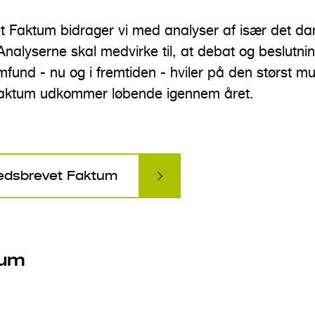
 Faktum bidrager vi med analyser af især det da
nalyserne skal medvirke til, at debat og beslutni
fund - nu og i fremtiden - hviler på den størst mu
aktum udkommer løbende igennem året.
edsbrevet Faktum
tum