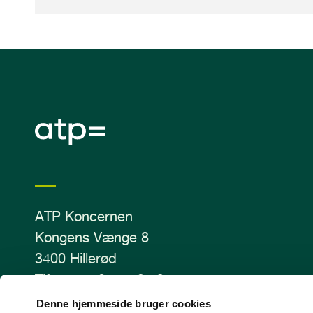
ATP Koncernen
Kongens Vænge 8
3400 Hillerød
Tlf.: +45 70 11 12 13
CVR-nr. 43405810
Denne hjemmeside bruger cookies