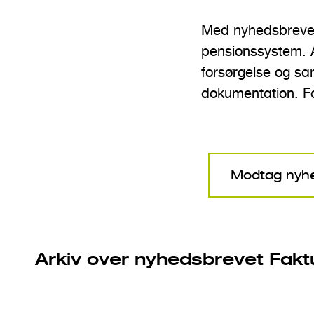
n
Med nyhedsbrevet
d
pensionssystem. A
h
forsørgelse og sam
o
dokumentation. F
l
d
Modtag nyh
Arkiv over nyhedsbrevet Fak