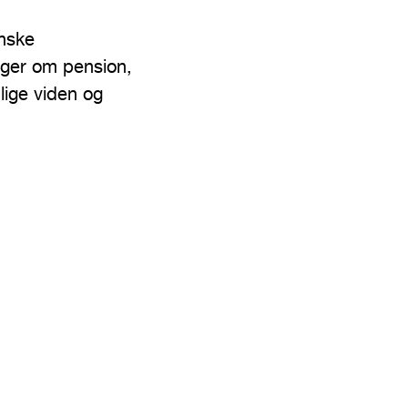
nske
nger om pension,
lige viden og