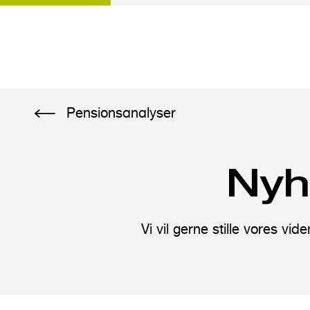
G
Pensionsanalyser
å
t
i
Nyh
l
h
o
Vi vil gerne stille vores vi
v
e
d
i