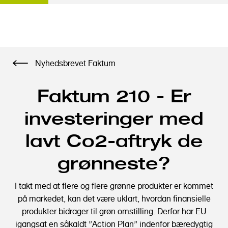
G
Nyhedsbrevet Faktum
å
t
Faktum 210 - Er
i
l
investeringer med
h
o
lavt Co2-aftryk de
v
e
grønneste?
d
i
I takt med at flere og flere grønne produkter er kommet
n
på markedet, kan det være uklart, hvordan finansielle
d
produkter bidrager til grøn omstilling. Derfor har EU
h
igangsat en såkaldt ”Action Plan” indenfor bæredygtig