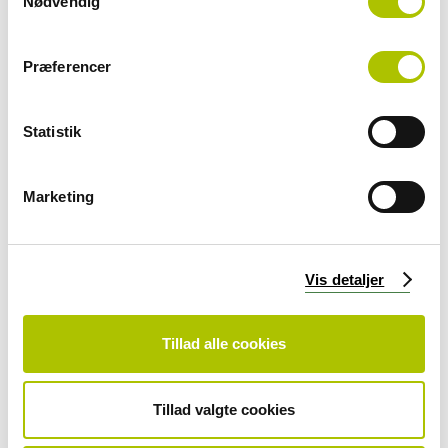
Nødvendig
a
m
t
Præferencer
y
k
k
Statistik
e
v
a
Marketing
l
g
Vis detaljer
Tillad alle cookies
Tillad valgte cookies