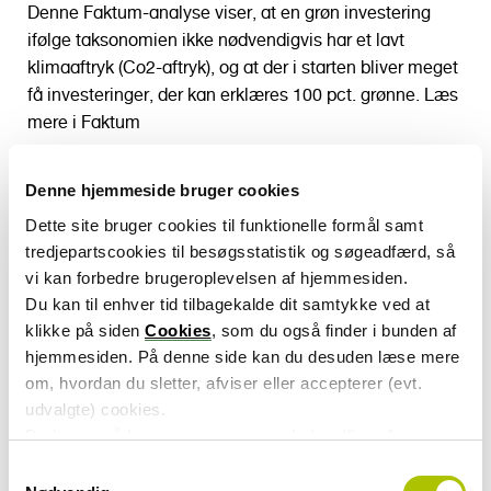
Denne Faktum-analyse viser, at en grøn investering
ifølge taksonomien ikke nødvendigvis har et lavt
klimaaftryk (Co2-aftryk), og at der i starten bliver meget
få investeringer, der kan erklæres 100 pct. grønne. Læs
mere i Faktum
Denne hjemmeside bruger cookies
Læs hele analysen
Dette site bruger cookies til funktionelle formål samt
tredjepartscookies til besøgsstatistik og søgeadfærd, så
vi kan forbedre brugeroplevelsen af hjemmesiden.
Se tidligere udgaver af
Du kan til enhver tid tilbagekalde dit samtykke ved at
klikke på siden
Cookies
, som du også finder i bunden af
Nyhedsbrevet Faktum
hjemmesiden. På denne side kan du desuden læse mere
om, hvordan du sletter, afviser eller accepterer (evt.
udvalgte) cookies.
Yderligere information
Du kan også læse mere om vores behandling af
persondata i vores
privatlivspolitik
.
S