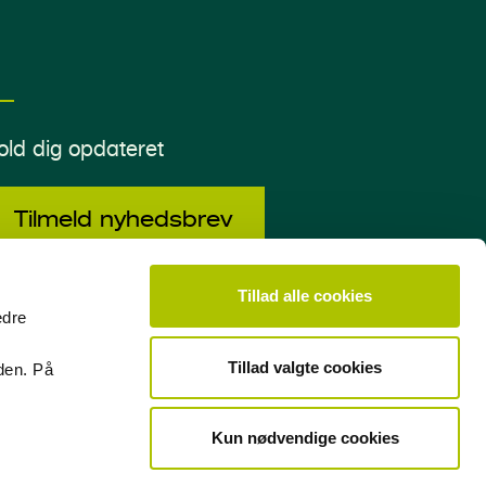
old dig opdateret
Tilmeld nyhedsbrev
Tillad alle cookies
edre
acebook
LinkedIn
Tillad valgte cookies
den. På
Kun nødvendige cookies
jer for markedssonderinger