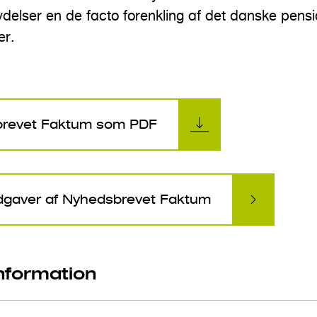
elser en de facto forenkling af det danske pens
er.
brevet Faktum som PDF
 udgaver af Nyhedsbrevet Faktum
information