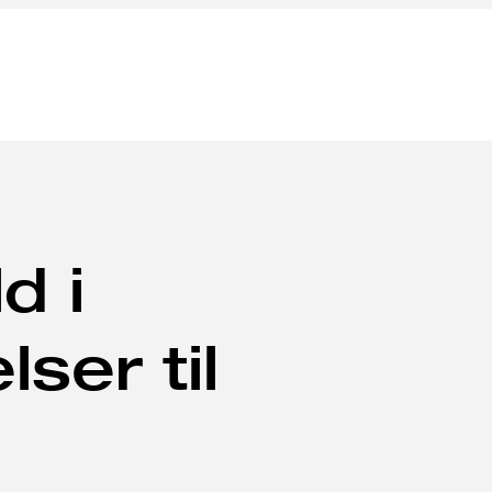
d i
ser til