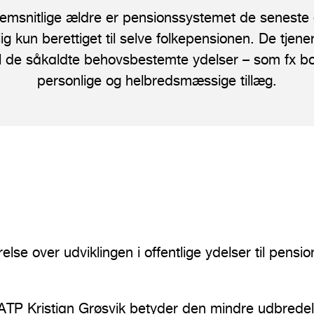
msnitlige ældre er pensionssystemet de seneste 
ig kun berettiget til selve folkepensionen. De tjene
il de såkaldte behovsbestemte ydelser – som fx bo
personlige og helbredsmæssige tillæg.
lse over udviklingen i offentlige ydelser til pension
 i ATP Kristian Grøsvik betyder den mindre udbrede