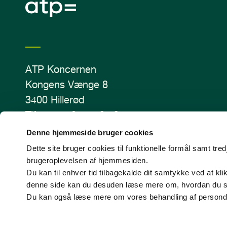
ATP Koncernen
Kongens Vænge 8
3400 Hillerød
Tlf.: +45 70 11 12 13
CVR-nr. 43405810
Denne hjemmeside bruger cookies
Dette site bruger cookies til funktionelle formål samt tr
brugeroplevelsen af hjemmesiden.
Du kan til enhver tid tilbagekalde dit samtykke ved at kl
denne side kan du desuden læse mere om, hvordan du slett
Du kan også læse mere om vores behandling af persond
Behandling af personoplysninger
Politik for dataetik