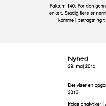
Faktum 140: For den genne
n
enkelt. Stadig flere er neml
d
komme i betragtning t
h
o
l
d
Nyhed
29. maj 2015
Det viser en opgøre
2012.
Ifølge analytiker