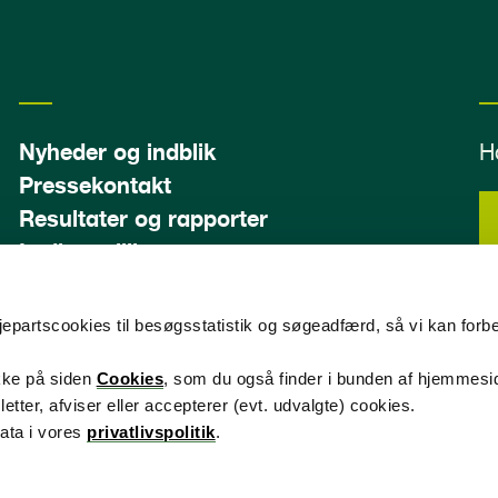
Nyheder og indblik
H
Pressekontakt
Resultater og rapporter
Ledige stillinger
edjepartscookies til besøgsstatistik og søgeadfærd, så vi kan forb
F
ikke på siden
Cookies
, som du også finder i bunden af hjemmesi
er, afviser eller accepterer (evt. udvalgte) cookies.
ata i vores
privatlivspolitik
.
Cookies på atp.dk
Tilgængelighedserklæring
Retningslin