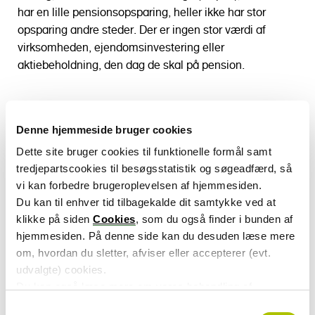
har en lille pensionsopsparing, heller ikke har stor
opsparing andre steder. Der er ingen stor værdi af
virksomheden, ejendomsinvestering eller
aktiebeholdning, den dag de skal på pension.
Hent nyhedsbrevet Faktum som
Denne hjemmeside bruger cookies
PDF
Dette site bruger cookies til funktionelle formål samt
tredjepartscookies til besøgsstatistik og søgeadfærd, så
vi kan forbedre brugeroplevelsen af hjemmesiden.
Du kan til enhver tid tilbagekalde dit samtykke ved at
Se tidligere udgaver af
klikke på siden
Cookies
, som du også finder i bunden af
Nyhedsbrevet Faktum
hjemmesiden. På denne side kan du desuden læse mere
om, hvordan du sletter, afviser eller accepterer (evt.
udvalgte) cookies.
Yderligere information
Du kan også læse mere om vores behandling af
persondata i vores
privatlivspolitik
.
S