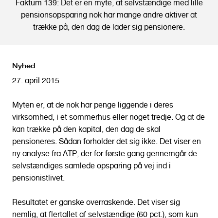
Faktum 139: Det er en myte, at selvstændige med lille
o
pensionsopsparing nok har mange andre aktiver at
l
trække på, den dag de lader sig pensionere.
d
Nyhed
27. april 2015
Myten er, at de nok har penge liggende i deres
virksomhed, i et sommerhus eller noget tredje. Og at de
kan trække på den kapital, den dag de skal
pensioneres. Sådan forholder det sig ikke. Det viser en
ny analyse fra ATP, der for første gang gennemgår de
selvstændiges samlede opsparing på vej ind i
pensionistlivet.
Resultatet er ganske overraskende. Det viser sig
nemlig, at flertallet af selvstændige (60 pct.), som kun