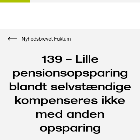
G
Nyhedsbrevet Faktum
å
t
139 – Lille
i
l
pensionsopsparing
h
o
blandt selvstændige
v
e
kompenseres ikke
d
med anden
i
n
opsparing
d
h