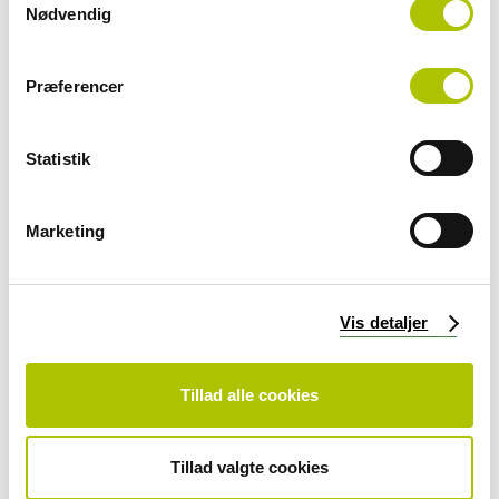
Nødvendig
a
m
t
Præferencer
y
k
k
Statistik
e
v
a
Marketing
l
g
Vis detaljer
Tillad alle cookies
Tillad valgte cookies