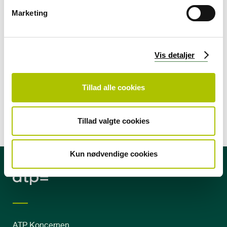
v
a
Marketing
l
g
Michael Jørgensen
Vis detaljer
Analysechef
Tillad alle cookies
Mobil
42 20 57 21
E-mail
mjr@atp.dk
Tillad valgte cookies
Kun nødvendige cookies
ATP Koncernen