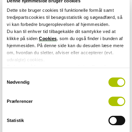
Denne hjemmeside bruger cookies
Dette site bruger cookies til funktionelle formål samt
Yderligere information
tredjepartscookies til besøgsstatistik og søgeadfærd, så
vi kan forbedre brugeroplevelsen af hjemmesiden.
Du kan til enhver tid tilbagekalde dit samtykke ved at
klikke på siden
Cookies
, som du også finder i bunden af
hjemmesiden. På denne side kan du desuden læse mere
om, hvordan du sletter, afviser eller accepterer (evt.
udvalgte) cookies.
Du kan også læse mere om vores behandling af
persondata i vores
privatlivspolitik
.
S
Nødvendig
a
m
t
Præferencer
y
k
k
Statistik
e