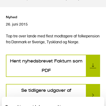
o
l
d
Nyhed
26. juni 2015
Top tre over lande med flest modtagere af folkepension
fra Danmark er Sverige, Tyskland og Norge.
Hent nyhedsbrevet Faktum som
PDF
Se tidligere udgaver af
Nyhedsbrevet Faktum