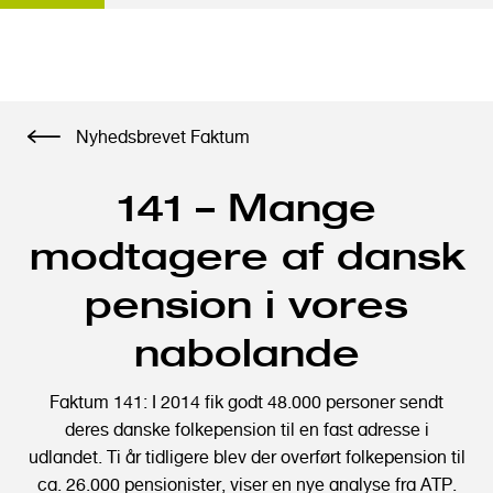
G
Nyhedsbrevet Faktum
å
t
141 – Mange
i
l
modtagere af dansk
h
o
pension i vores
v
e
nabolande
d
i
Faktum 141: I 2014 fik godt 48.000 personer sendt
n
deres danske folkepension til en fast adresse i
d
udlandet. Ti år tidligere blev der overført folkepension til
h
ca. 26.000 pensionister, viser en nye analyse fra ATP.