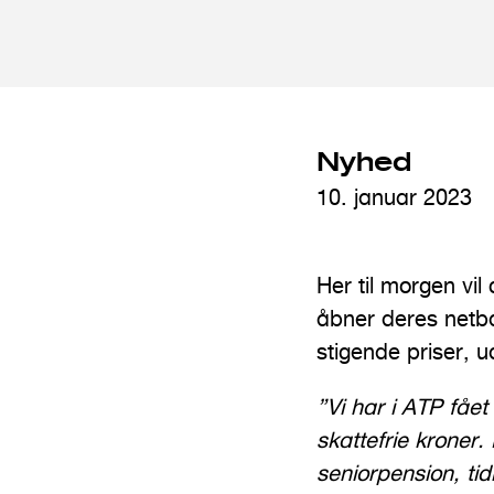
n
d
h
o
Nyhed
l
d
10. januar 2023
Her til morgen vi
åbner deres netba
stigende priser, u
”Vi har i ATP fåe
skattefrie kroner
seniorpension, tidl