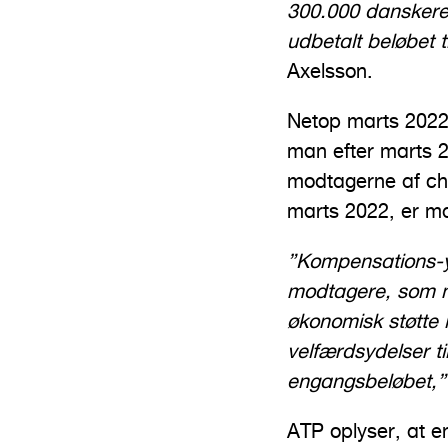
300.000 danskere 
udbetalt beløbet 
Axelsson.
Netop marts 2022 e
man efter marts 2
modtagerne af che
marts 2022, er m
”Kompensations-yd
modtagere, som me
økonomisk støtte i
velfærdsydelser ti
engangsbeløbet,
ATP oplyser, at e