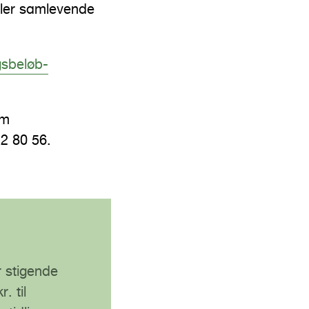
eller samlevende
sbeløb-
om
12 80 56.
r stigende
. til