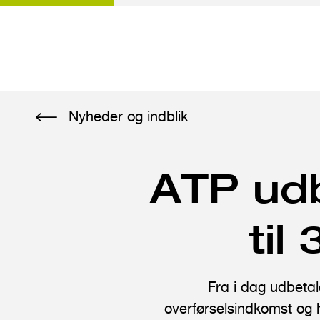
G
Nyheder og indblik
å
t
i
ATP udb
l
h
til
o
v
e
Fra i dag udbetal
d
overførselsindkomst og 
i