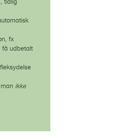
 tidlig
 automatisk
n, fx
 få udbetalt
 fleksydelse
år man
ikke