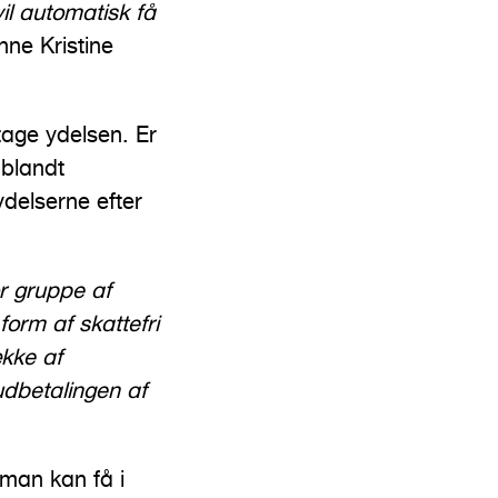
il automatisk få
nne Kristine
tage ydelsen. Er
 blandt
delserne efter
r gruppe af
orm af skattefri
ække af
udbetalingen af
 man kan få i