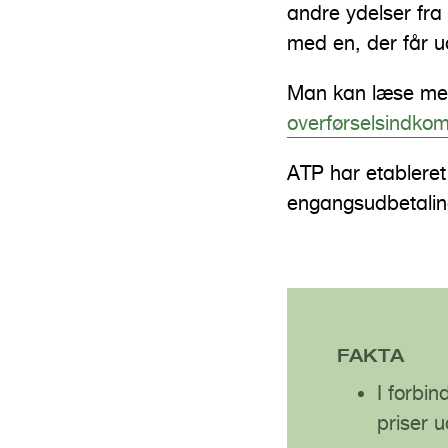
andre ydelser fra 
med en, der får 
Man kan læse me
overførselsindkom
ATP har etableret
engangsudbetalin
FAKTA
I forbi
priser u