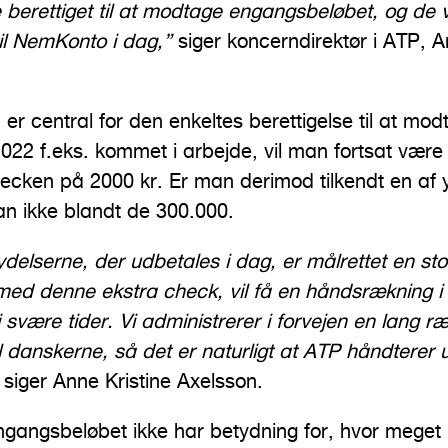
berettiget til at modtage engangsbeløbet, og de v
til NemKonto i dag,”
siger koncerndirektør i ATP, A
r central for den enkeltes berettigelse til at mod
022 f.eks. kommet i arbejde, vil man fortsat være
cken på 2000 kr. Er man derimod tilkendt en af y
an ikke blandt de 300.000.
elserne, der udbetales i dag, er målrettet en sto
d denne ekstra check, vil få en håndsrækning i f
 svære tider. Vi administrerer i forvejen en lang r
l danskerne, så det er naturligt at ATP håndterer 
”
siger Anne Kristine Axelsson.
ngangsbeløbet ikke har betydning for, hvor meget