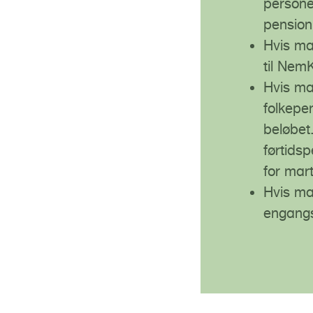
persone
pension,
Hvis ma
til Nem
Hvis ma
folkepe
beløbet.
førtidsp
for mar
Hvis ma
engang