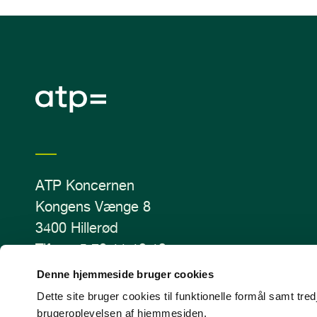
ATP Koncernen
Kongens Vænge 8
3400 Hillerød
Tlf.: +45 70 11 12 13
CVR-nr. 43405810
Denne hjemmeside bruger cookies
Dette site bruger cookies til funktionelle formål samt tr
brugeroplevelsen af hjemmesiden.