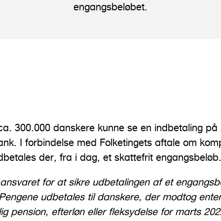
engangsbeløbet.
l ca. 300.000 danskere kunne se en indbetaling på
nk. I forbindelse med Folketingets aftale om kom
dbetales der, fra i dag, et skattefrit engangsbeløb
t ansvaret for at sikre udbetalingen af et engangs
. Pengene udbetales til danskere, der modtog enten
ig pension, efterløn eller fleksydelse for marts 2022