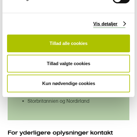
fysiske kort modtages
l
Dækker:
g
Offentlig behandling på samme
Vis detaljer
vilkår som EU-landets egne borgere
Dækningen varierer fra land til land
Dækker ikke hjemtransport
Tillad alle cookies
Gælder
i
:
Tillad valgte cookies
EU-lande
EØS-lande (Norge, Island og
Kun nødvendige cookies
Liechtenstein)
Schweiz
Storbritannien og Nordirland
For yderligere oplysninger kontakt