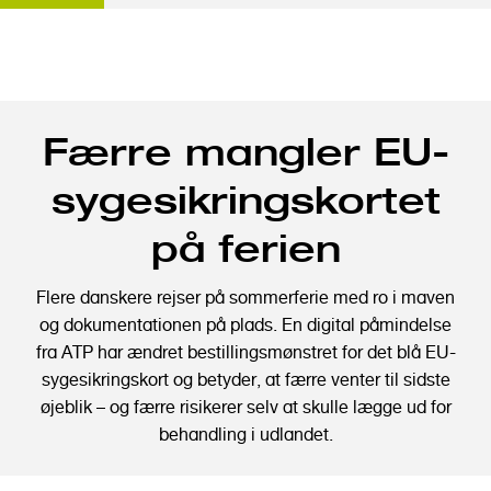
G
Færre mangler EU-
å
t
sygesikringskortet
i
l
på ferien
h
o
Flere danskere rejser på sommerferie med ro i maven
v
og dokumentationen på plads. En digital påmindelse
e
fra ATP har ændret bestillingsmønstret for det blå EU-
d
sygesikringskort og betyder, at færre venter til sidste
i
øjeblik – og færre risikerer selv at skulle lægge ud for
n
behandling i udlandet.
d
h