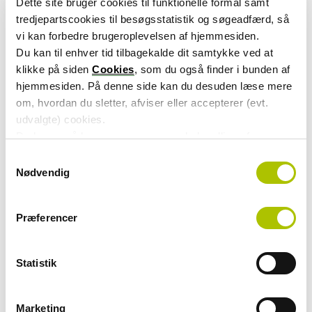
Dette site bruger cookies til funktionelle formål samt
Digital service, der forebygger
tredjepartscookies til besøgsstatistik og søgeadfærd, så
vi kan forbedre brugeroplevelsen af hjemmesiden.
problemer
Du kan til enhver tid tilbagekalde dit samtykke ved at
Ifølge ATP er løsningen et eksempel på, hvordan digital
klikke på siden
Cookies
, som du også finder i bunden af
service kan bruges forebyggende – til gavn for både
hjemmesiden. På denne side kan du desuden læse mere
borgere og samfund.
om, hvordan du sletter, afviser eller accepterer (evt.
udvalgte) cookies.
“Det handler i bund og grund om at hjælpe borgerne, før
Du kan også læse mere om vores behandling af
problemet opstår. På den måde undgår vi unødig stress
persondata i vores
privatlivspolitik
.
S
– både for borgerne og i systemet,” siger Maria
Nødvendig
a
Damborg Hald.
m
t
Præferencer
y
Det blå sygesikringskort
k
k
Statistik
Leveringstid:
Op til fem uger
e
Midlertidigt bevis:
Sendes digitalt kort
v
efter bestilling og kan bruges, indtil det
a
Marketing