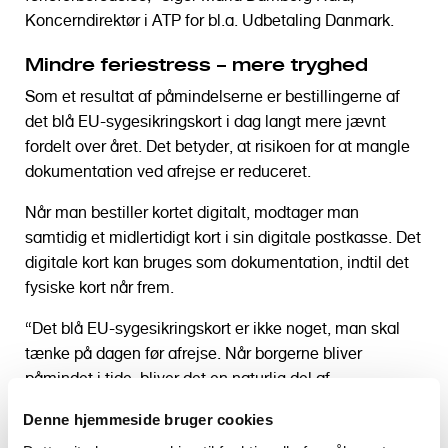
Koncerndirektør i ATP for bl.a. Udbetaling Danmark.
Mindre feriestress – mere tryghed
Som et resultat af påmindelserne er bestillingerne af
det blå EU-sygesikringskort i dag langt mere jævnt
fordelt over året. Det betyder, at risikoen for at mangle
dokumentation ved afrejse er reduceret.
Når man bestiller kortet digitalt, modtager man
samtidig et midlertidigt kort i sin digitale postkasse. Det
digitale kort kan bruges som dokumentation, indtil det
fysiske kort når frem.
“Det blå EU-sygesikringskort er ikke noget, man skal
tænke på dagen før afrejse. Når borgerne bliver
påmindet i tide, bliver det en naturlig del af
ferieforberedelserne – på linje med pas og
Denne hjemmeside bruger cookies
rejseforsikring,” siger Maria Damborg Hald.