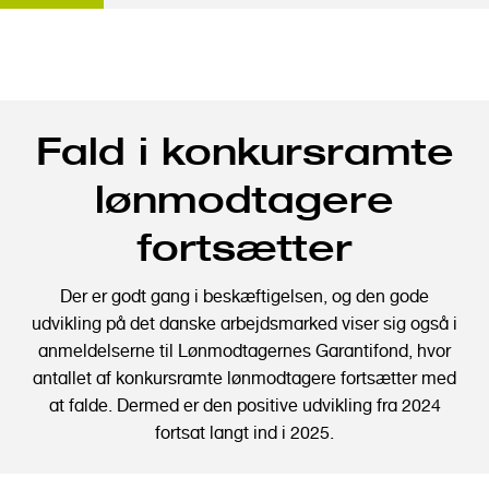
G
Fald i konkursramte
å
t
lønmodtagere
i
l
fortsætter
h
o
Der er godt gang i beskæftigelsen, og den gode
v
udvikling på det danske arbejdsmarked viser sig også i
e
anmeldelserne til Lønmodtagernes Garantifond, hvor
d
antallet af konkursramte lønmodtagere fortsætter med
i
at falde. Dermed er den positive udvikling fra 2024
n
fortsat langt ind i 2025.
d
h