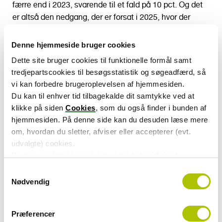
færre end i 2023, svarende til et fald på 10 pct. Og det
er altså den nedgang, der er forsat i 2025, hvor der
foreløbigt er udbetalt godt 520 mio. kr. til konkursramte
lønmodtagere.
Denne hjemmeside bruger cookies
Dette site bruger cookies til funktionelle formål samt
Det er inden for Bygge og Anlægsbranchen, at flest har
tredjepartscookies til besøgsstatistik og søgeadfærd, så
anmeldt dækning af manglende lønkrav fra
vi kan forbedre brugeroplevelsen af hjemmesiden.
Lønmodtagernes Garantifond i år, mens det er inden for
Du kan til enhver tid tilbagekalde dit samtykke ved at
kategorien ”Industri, Råstofudvinding og
klikke på siden
Cookies
, som du også finder i bunden af
Forsyningsvirksomhed”, at der foreløbigt er udbetalt
hjemmesiden. På denne side kan du desuden læse mere
mest.
om, hvordan du sletter, afviser eller accepterer (evt.
udvalgte) cookies.
”Hvis udviklingen fortsætter året ud, vil det være under
Du kan også læse mere om vores behandling af
10.000, der vil søge om manglende løn, hvilket man kan
persondata i vores
privatlivspolitik
.
sætte op mod antallet i 2019, hvor det var på 15.794
S
anmeldelser. Så vi er et helt andet sted i dag, end for
Nødvendig
a
godt fem år siden. Uanset antallet, er det vigtigt, der er
m
viden om, at Lønmodtagernes Garantifond er med til at
t
Præferencer
y
skabe tryghed og sikre, at lønmodtagere får deres