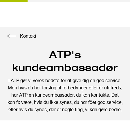
G
Kontakt
å
t
ATP's
i
l
kundeambassadør
h
o
I ATP gør vi vores bedste for at give dig en god service.
v
Men hvis du har forslag til forbedringer eller er utilfreds,
e
har ATP en kundeambassadør, du kan kontakte. Det
d
kan fx være, hvis du ikke synes, du har fået god service,
i
eller hvis du synes, der er nogle ting, vi kan gøre bedre.
n
d
h