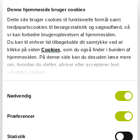
om, og hvorfor du er utilfreds. Kundeambassadøren
Denne hjemmeside bruger cookies
sørger for, at du bliver kontaktet.
Dette site bruger cookies til funktionelle formål samt
tredjepartscookies til besøgsstatistik og søgeadfærd, så
vi kan forbedre brugeroplevelsen af hjemmesiden.
Skriv til ATP's
Du kan til enhver tid tilbagekalde dit samtykke ved at
klikke på siden
Cookies
, som du også finder i bunden af
kundeambassadør
hjemmesiden. På denne side kan du desuden læse mere
om, hvordan du sletter, afviser eller accepterer (evt.
udvalgte) cookies.
Førtidig udbetaling af feriemidler
Du kan også læse mere om vores behandling af
Drejer din henvendelse sig om den førtidige udbetaling
persondata i vores
privatlivspolitik
.
S
af feriemidler, beder vi dig om at kontakte
Nødvendig
a
Lønmodtagernes Feriemidler direkte.
m
t
Præferencer
y
Kontakt Lønmodtagernes
k
k
Statistik
Feriemidler