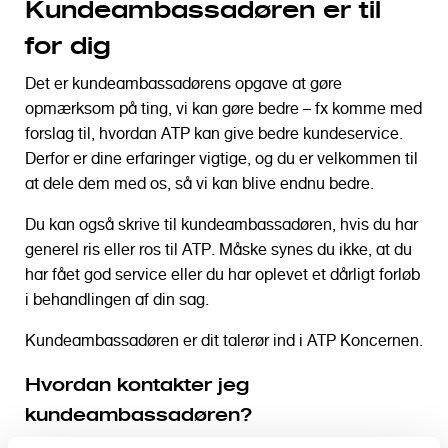
Kundeambassadøren er til
o
l
for dig
d
Det er kundeambassadørens opgave at gøre
opmærksom på ting, vi kan gøre bedre – fx komme med
forslag til, hvordan ATP kan give bedre kundeservice.
Derfor er dine erfaringer vigtige, og du er velkommen til
at dele dem med os, så vi kan blive endnu bedre.
Du kan også skrive til kundeambassadøren, hvis du har
generel ris eller ros til ATP. Måske synes du ikke, at du
har fået god service eller du har oplevet et dårligt forløb
i behandlingen af din sag.
Kundeambassadøren er dit talerør ind i ATP Koncernen.
Hvordan kontakter jeg
kundeambassadøren?
Udfyld oplysningerne og beskriv, hvad din sag handler