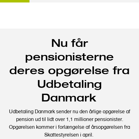
G
Nu får
å
t
pensionisterne
i
l
deres opgørelse fra
h
o
Udbetaling
v
Danmark
e
d
i
Udbetaling Danmark sender nu den årlige opgørelse af
n
pension ud til lidt over 1,1 millioner pensionister.
d
Opgørelsen kommer i forlængelse af årsopgørelsen fra
h
Skattestyrelsen i april.