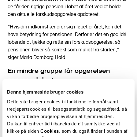
de får den rigtige pension i løbet af året ved at holde
den aktuelle forskudsopgørelse opdateret.
”Hvis din indkomst ændrer sig i løbet af året, kan det
have betydning for pensionen. Derfor er det en god idé
løbende at tjekke og rette sin forskudsopgørelse, så
pensionen bliver så korrekt som muligt fra starten,”
siger Maria Damborg Hald.
En mindre gruppe får opgørelsen
senere på året
Omkring 270.000 pensionister modtager først deres
Denne hjemmeside bruger cookies
opgørelse senere på året. Det gælder pensionister, som
Dette site bruger cookies til funktionelle formål samt
selv – eller hvis ægtefælle eller samlever – har
tredjepartscookies til besøgsstatistik og søgeadfærd, så
selvstændig virksomhed, pensionister med udenlandsk
vi kan forbedre brugeroplevelsen af hjemmesiden.
indkomst samt pensionister bosat i udlandet. De kan
Du kan til enhver tid tilbagekalde dit samtykke ved at
forvente at modtage deres opgørelse i august eller
klikke på siden
Cookies
, som du også finder i bunden af
september 2026.