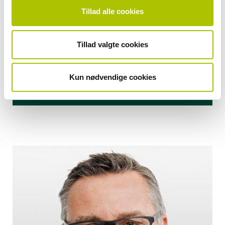
Udbetaling Danmark får automatisk
Tillad alle cookies
besked fra Skattestyrelsen, hvis der sker
ændringer, og pensionen bliver derefter
Tillad valgte cookies
genberegnet. Hvis det medfører en
ændring i pensionen, får du et brev med
den nye beregning.
Kun nødvendige cookies