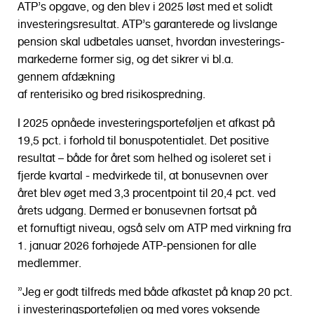
ATP’s opgave, og den blev i 2025 løst med et solidt
investeringsresultat. ATP’s garanterede og livslange
pension skal udbetales uanset, hvordan investerings-
markederne former sig, og det sikrer vi bl.a.
gennem afdækning
af renterisiko og bred risikospredning.
I 2025 opnåede investeringsporteføljen et afkast på
19,5 pct. i forhold til bonuspotentialet. Det positive
resultat – både for året som helhed og isoleret set i
fjerde kvartal - medvirkede til, at bonusevnen over
året blev øget med 3,3 procentpoint til 20,4 pct. ved
årets udgang. Dermed er bonusevnen fortsat på
et fornuftigt niveau, også selv om ATP med virkning fra
1. januar 2026 forhøjede ATP-pensionen for alle
medlemmer.
”Jeg er godt tilfreds med både afkastet på knap 20 pct.
i investeringsporteføljen og med vores voksende