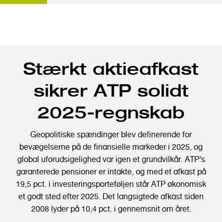
G
Stærkt aktieafkast
å
t
sikrer ATP solidt
i
l
2025-regnskab
h
o
Geopolitiske spændinger blev definerende for
v
bevægelserne på de finansielle markeder i 2025, og
e
global uforudsigelighed var igen et grundvilkår. ATP’s
d
garanterede pensioner er intakte, og med et afkast på
i
19,5 pct. i investeringsporteføljen står ATP økonomisk
n
et godt sted efter 2025. Det langsigtede afkast siden
d
2008 lyder på 10,4 pct. i gennemsnit om året.
h