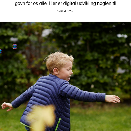
o
gavn for os alle. Her er digital udvikling nøglen til
l
succes.
d