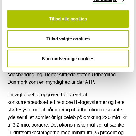
aftalt med kommunerne og staten.
Tillad alle cookies
Fakta
Tillad valgte cookies
I 2010 blev ATP stillet den opgave at overtage
udbetalingerne af en række velfærdsydelser fra
Kun nødvendige cookies
kommunerne. Formålet med at samle administrationen
ét sted var at opnå stordriftsfordele og sikre ensartet
sagsbehandling. Derfor stiftede staten Udbetaling
Danmark som en myndighed under ATP.
En vigtig del af opgaven har været at
konkurrenceudsætte fire store IT-fagsystemer og flere
støttesystemer til håndtering af udbetaling af sociale
ydelser til et samlet årligt beløb på omkring 220 mia. kr.
til 3,2 mio. borgere. Det økonomiske mål var at sænke
IT-driftsomkostningerne med minimum 25 procent og