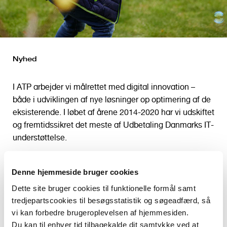
Nyhed
I ATP arbejder vi målrettet med digital innovation –
både i udviklingen af nye løsninger op optimering af de
eksisterende. I løbet af årene 2014-2020 har vi udskiftet
og fremtidssikret det meste af Udbetaling Danmarks IT-
understøttelse.
Helt konkret handler det om systemerne bag ordninger
som boligstøtte, barsel, børne- og ungeydelse samt
Denne hjemmeside bruger cookies
folkepension, der berører op mod 2,4 millioner
Dette site bruger cookies til funktionelle formål samt
danskere. Ydelser, som vi i ATP udbetaler gennem
tredjepartscookies til besøgsstatistik og søgeadfærd, så
Udbetaling Danmark.
vi kan forbedre brugeroplevelsen af hjemmesiden.
Du kan til enhver tid tilbagekalde dit samtykke ved at