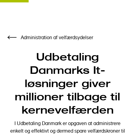
G
Administration af velfærdsydelser
å
t
Udbetaling
i
l
Danmarks It-
h
o
løsninger giver
v
e
millioner tilbage til
d
kernevelfærden
i
n
d
I Udbetaling Danmark er opgaven at administrere
h
enkelt og effektivt og dermed spare velfærdskroner til