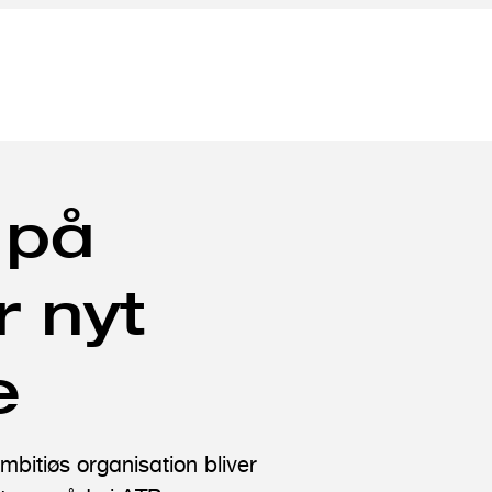
 på
r nyt
e
mbitiøs organisation bliver