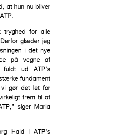
 at hun nu bliver
 ATP.
 tryghed for alle
. Derfor glæder jeg
øsningen i det nye
ice på vegne af
 fuldt ud ATP’s
 stærke fundament
i gør det let for
keligt frem til at
TP,” siger Maria
org Hald i ATP’s