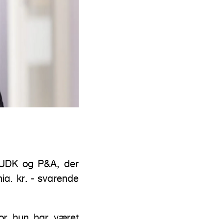
 UDK og P&A, der
ia. kr. - svarende
vor hun har været