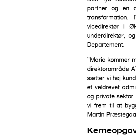
partner og en d
transformation. 
vicedirektør i 
underdirektør, o
Departement.
”Maria kommer med
direktørområde A
sætter vi høj kund
et veldrevet admi
og private sekto
vi frem til at b
Martin Præstegaar
Kerneopgav