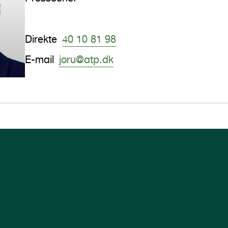
Direkte
40 10 81 98
E-mail
joru@atp.dk