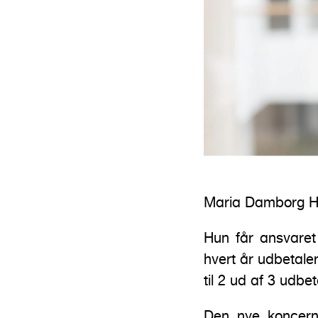
Maria Damborg Hal
Hun får ansvare
hvert år udbetale
til 2 ud af 3 udbe
Den nye koncernd