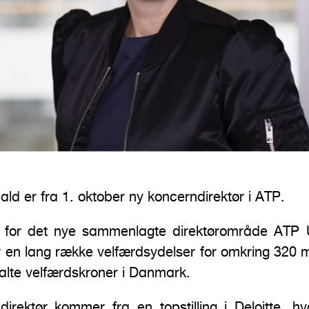
d er fra 1. oktober ny koncerndirektør i ATP.
t for det nye sammenlagte direktørområde ATP
r en lang række velfærdsydelser for omkring 320 m
talte velfærdskroner i Danmark.
irektør kommer fra en topstilling i Deloitte, h