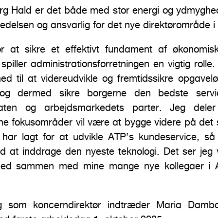
g Hald er det både med stor energi og ydmyghed,
ledelsen og ansvarlig for det nye direktørområde i
r at sikre et effektivt fundament af økonomisk
piller administrationsforretningen en vigtig rolle
ed til at videreudvikle og fremtidssikre opgavel
, og dermed sikre borgerne den bedste serv
aten og arbejdsmarkedets parter. Jeg deler
ine fokusområder vil være at bygge videre på det
har lagt for at udvikle ATP’s kundeservice, så v
d at inddrage den nyeste teknologi. Det ser jeg vir
d sammen med mine mange nye kollegaer i A
ing som koncerndirektør indtræder Maria Damb