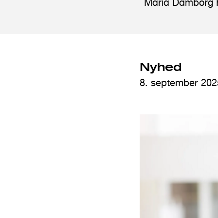
Maria Damborg Ha
n
d
h
o
Nyhed
l
8. september 202
d