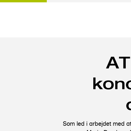
G
å
AT
t
i
l
konc
h
o
v
e
d
Som led i arbejdet med at 
i