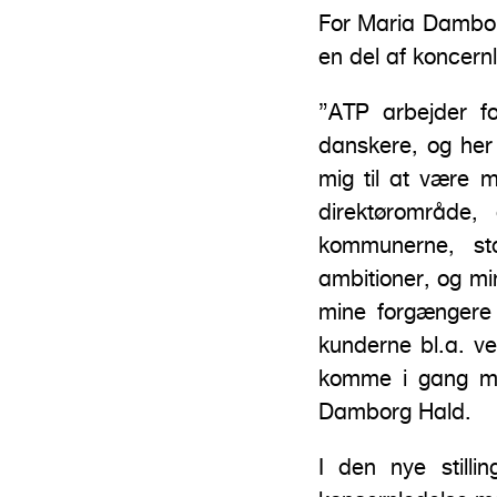
For Maria Dambor
en del af koncern
”ATP arbejder fo
danskere, og her s
mig til at være m
direktørområde
kommunerne, st
ambitioner, og m
mine forgængere 
kunderne bl.a. ve
komme i gang me
Damborg Hald.
I den nye still