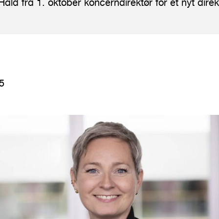
ld fra 1. oktober koncerndirektør for et nyt dire
5