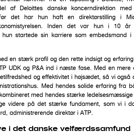
el af Deloittes danske koncerndirektion med 
Før det har hun haft en direktørstilling i M
Økonomistyrelsen. Inden det var hun i 10 å
g hun startede sin karriere som embedsmand i F
 en stærk profil og den rette indsigt og erfaring t
TP UDK og P&A ind i næste fase. Med en mere e
etilfredshed og effektivitet i højsædet, så vi også
nistrationshus. Med hendes solide erfaring fra b
r kombineret med hendes stærke ledelsesmæssige
ygge videre på det stærke fundament, som vi i da
d, administrerende direktør i ATP.
e i det danske velfærdssamfund