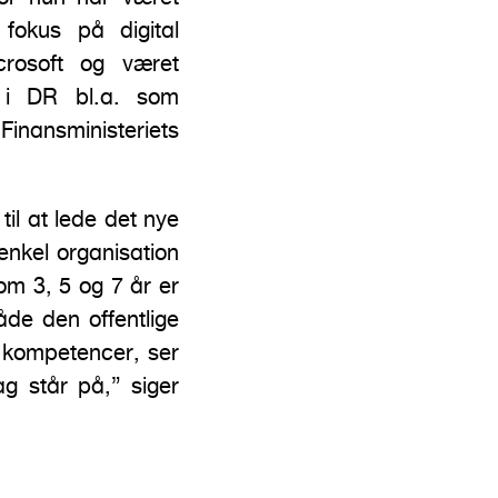
fokus på digital
icrosoft og været
r i DR bl.a. som
inansministeriets
il at lede det nye
nkel organisation
 om 3, 5 og 7 år er
åde den offentlige
 kompetencer, ser
g står på,” siger