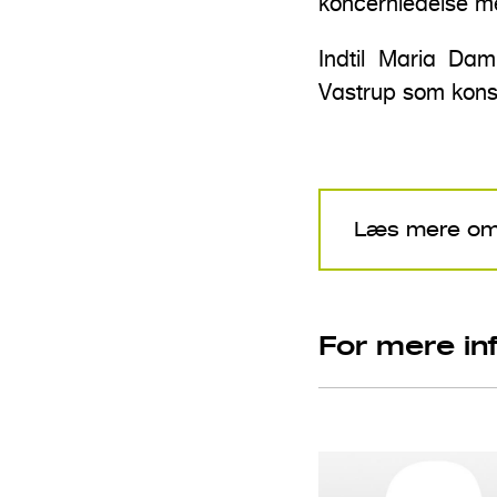
koncernledelse m
Indtil Maria Dam
Vastrup som konst
Læs mere om K
For mere in