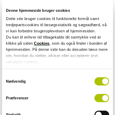
af den obligatoriske pensionsordning i 2020 har trukket
de sidste med ombord.
Denne hjemmeside bruger cookies
En typisk 66-årig dansker havde ved udgangen af 2023
Dette site bruger cookies til funktionelle formål samt
en privat pensionsformue på 2,6 millioner kroner.
tredjepartscookies til besøgsstatistik og søgeadfærd, så
Beløbet dækker ATP-pension, arbejdsmarkedspension
vi kan forbedre brugeroplevelsen af hjemmesiden.
og individuelle ordninger tilsammen.
Du kan til enhver tid tilbagekalde dit samtykke ved at
klikke på siden
Cookies
, som du også finder i bunden af
ATP forventer, at den samlede formue vil fortsætte med
hjemmesiden. På denne side kan du desuden læse mere
at vokse helt frem til 2080. Først da har alle
om, hvordan du sletter, afviser eller accepterer (evt.
folkepensionister haft mulighed for at spare op til de
udvalgte) cookies.
nye pensionsordninger gennem hele arbejdslivet.
Du kan også læse mere om vores behandling af
persondata i vores
privatlivspolitik
.
S
Glem ikke folkepensionen og ATP
Nødvendig
a
Selv om de private pensionsformuer er vokset kraftigt,
m
kommer tre ud af fire pensionskroner stadig fra det
t
Præferencer
offentlige. Først omkring år 2080 forventes den andel at
y
falde til cirka én ud af to. De fleste vil med andre ord
k
stadig ikke kunne klare sig uden folkepensionen og ATP
k
Statistik