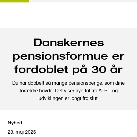
G
Danskernes
å
t
pensionsformue er
i
l
fordoblet på 30 år
h
o
Du har dobbelt så mange pensionspenge, som dine
v
forældre havde. Det viser nye tal fra ATP – og
e
udviklingen er langt fra slut.
d
i
n
Nyhed
d
h
28. maj 2026