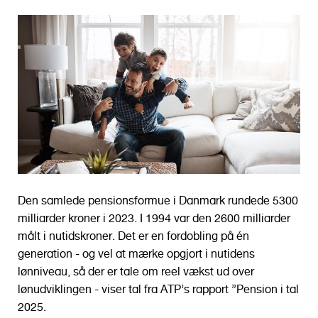
o
l
d
Den samlede pensionsformue i Danmark rundede 5300
milliarder kroner i 2023. I 1994 var den 2600 milliarder
målt i nutidskroner. Det er en fordobling på én
generation - og vel at mærke opgjort i nutidens
lønniveau, så der er tale om reel vækst ud over
lønudviklingen - viser tal fra ATP’s rapport ”Pension i tal
2025.