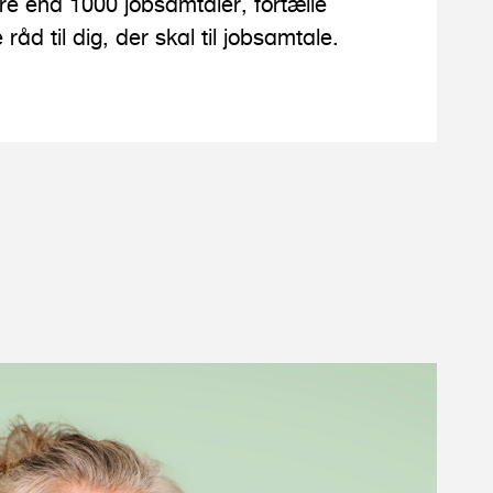
re end 1000 jobsamtaler, fortælle
åd til dig, der skal til jobsamtale.