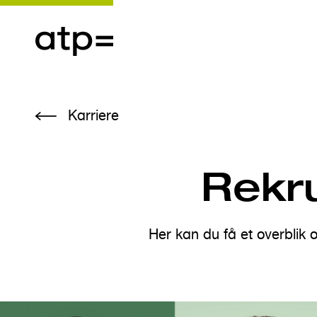
G
Karriere
å
t
i
Rekru
l
h
o
Her kan du få et overblik o
v
e
d
i