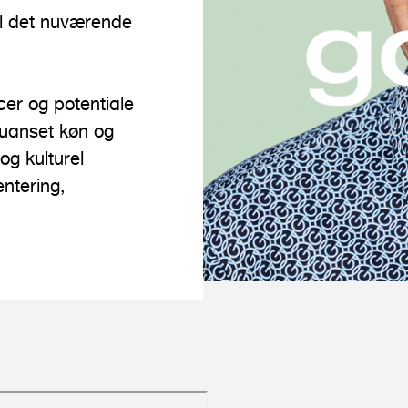
il det nuværende
er og potentiale
– uanset køn og
 og kulturel
entering,