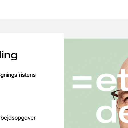
ling
øgningsfristens
arbejdsopgaver