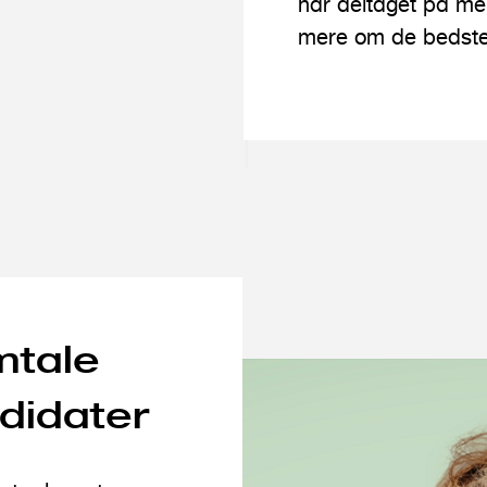
har deltaget på me
mere om de bedste r
mtale
didater