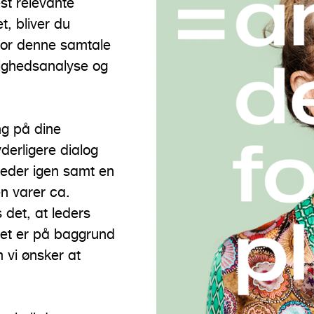
st relevante
t, bliver du
 for denne samtale
ighedsanalyse og
ng på dine
derligere dialog
leder igen samt en
n varer ca.
 det, at leders
Det er på baggrund
 vi ønsker at