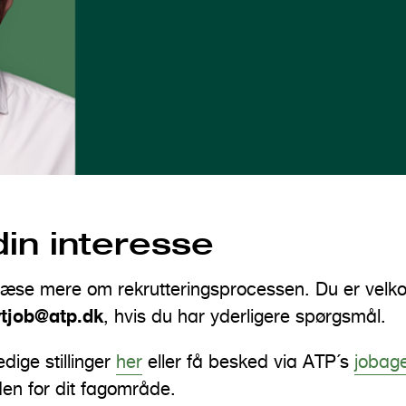
din interesse
æse mere om rekrutteringsprocessen. Du er velko
tjob@atp.dk
, hvis du har yderligere spørgsmål.
dige stillinger
her
eller få besked via ATP´s
jobag
nden for dit fagområde.