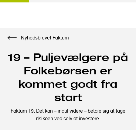
G
Nyhedsbrevet Faktum
å
t
19 – Puljevælgere på
i
l
Folkebørsen er
h
o
kommet godt fra
v
e
start
d
i
Faktum 19: Det kan – indtil videre – betale sig at tage
n
risikoen ved selv at investere.
d
h