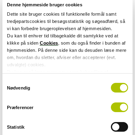
Denne hjemmeside bruger cookies
Dette site bruger cookies til funktionelle formål samt
Yderligere information
tredjepartscookies til besøgsstatistik og søgeadfærd, så
vi kan forbedre brugeroplevelsen af hjemmesiden.
Du kan til enhver tid tilbagekalde dit samtykke ved at
klikke på siden
Cookies
, som du også finder i bunden af
hjemmesiden. På denne side kan du desuden læse mere
om, hvordan du sletter, afviser eller accepterer (evt.
udvalgte) cookies.
Du kan også læse mere om vores behandling af
persondata i vores
privatlivspolitik
.
S
Nødvendig
a
m
t
Præferencer
y
k
k
Statistik
e