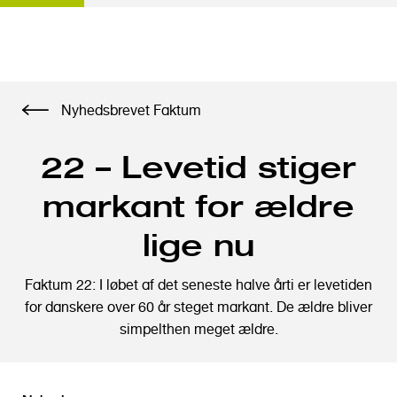
G
Nyhedsbrevet Faktum
å
t
22 – Levetid stiger
i
l
markant for ældre
h
o
lige nu
v
e
Faktum 22: I løbet af det seneste halve årti er levetiden
d
for danskere over 60 år steget markant. De ældre bliver
i
simpelthen meget ældre.
n
d
h