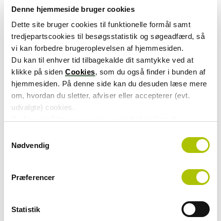
Nyhedsbrevet Faktum
Denne hjemmeside bruger cookies
Dette site bruger cookies til funktionelle formål samt
tredjepartscookies til besøgsstatistik og søgeadfærd, så
Yderligere information
vi kan forbedre brugeroplevelsen af hjemmesiden.
Du kan til enhver tid tilbagekalde dit samtykke ved at
klikke på siden
Cookies
, som du også finder i bunden af
hjemmesiden. På denne side kan du desuden læse mere
om, hvordan du sletter, afviser eller accepterer (evt.
udvalgte) cookies.
Du kan også læse mere om vores behandling af
persondata i vores
privatlivspolitik
.
S
Nødvendig
a
m
t
Præferencer
y
k
k
Statistik
e