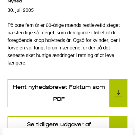
Nyhed
o
l
30. juli 2005
d
På bare fem år er 60-årige mænds restlevetid steget
næsten lige så meget, som den gjorde i løbet af de
foregående knap halvtreds år. Også for kvinder, der i
forvejen var langt foran mændene, er der på det
seneste sket hurtige ændringer i retning af at leve
længere.
Hent nyhedsbrevet Faktum som
PDF
Se tidligere udgaver af