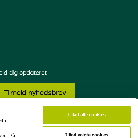
old dig opdateret
Tilmeld nyhedsbrev
Tillad alle cookies
edre
acebook
LinkedIn
Tillad valgte cookies
den. På