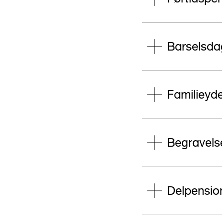
Barselsd
Familieyde
Begravels
Delpensio