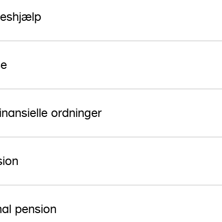
seshjælp
se
finansielle ordninger
sion
nal pension