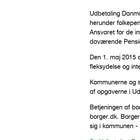
n
Udbetaling Danma
d
herunder folkepens
h
Ansvaret for de i
o
daværende Pension
l
d
Den 1. maj 2015 
fleksydelse og int
Kommunerne og sta
af opgaverne i U
Betjeningen af bor
borger.dk. Borger
sig i kommunen -