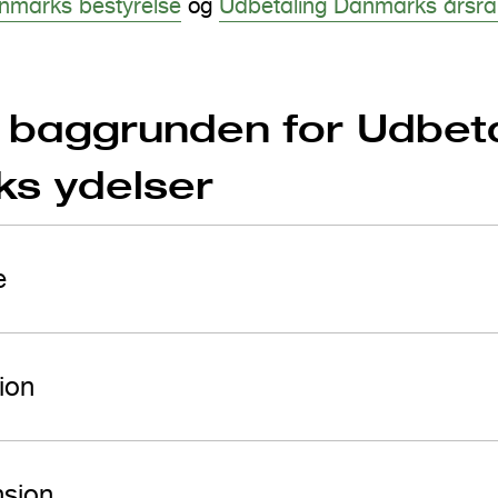
nmarks bestyrelse
og
Udbetaling Danmarks årsra
baggrunden for Udbeta
s ydelser
e
ion
nsion