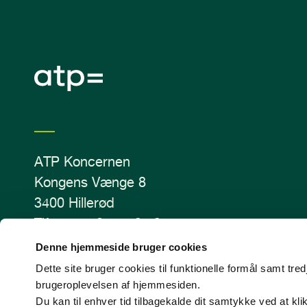
ATP Koncernen
Kongens Vænge 8
3400 Hillerød
Tlf.: +45 70 11 12 13
CVR-nr. 43405810
Denne hjemmeside bruger cookies
Dette site bruger cookies til funktionelle formål samt tr
brugeroplevelsen af hjemmesiden.
Du kan til enhver tid tilbagekalde dit samtykke ved at kl