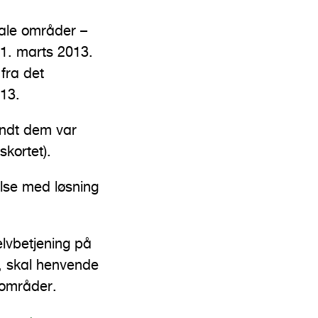
ale områder –
 1. marts 2013.
fra det
13.
ndt dem var
skortet).
lse med løsning
elvbetjening på
e, skal henvende
 områder.