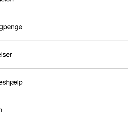
agpenge
lser
eshjælp
n