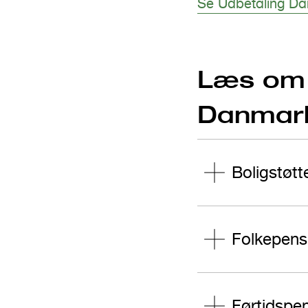
Se Udbetaling Da
Læs om 
Danmark
Boligstøtt
Folkepens
Førtidspe