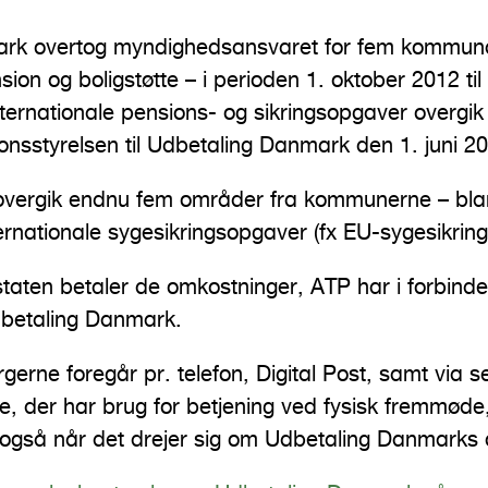
rk overtog myndighedsansvaret for fem kommun
ion og boligstøtte – i perioden 1. oktober 2012 til
nternationale pensions- og sikringsopgaver overgik 
sstyrelsen til Udbetaling Danmark den 1. juni 20
overgik endnu fem områder fra kommunerne – bla
ernationale sygesikringsopgaver (fx EU-sygesikring
ten betaler de omkostninger, ATP har i forbinde
dbetaling Danmark.
gerne foregår pr. telefon, Digital Post, samt via s
e, der har brug for betjening ved fysisk fremmød
 også når det drejer sig om Udbetaling Danmarks