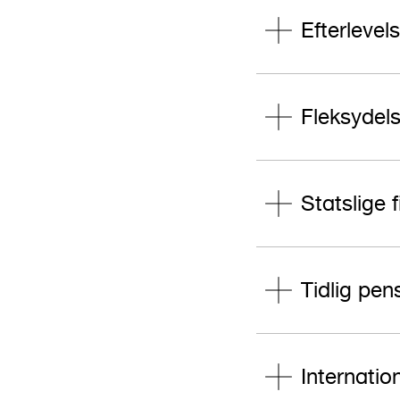
Efterlevel
Fleksydel
Statslige 
Tidlig pen
Internatio