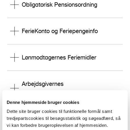
Obligatorisk Pensionsordning
FerieKonto og Feriepengeinfo
Lønmodtagernes Feriemidler
Arbejdsgivernes
Uddannelsesbidrag (AUB)
Denne hjemmeside bruger cookies
Dette site bruger cookies til funktionelle formål samt
Arbejdsmarkedets Erhvervssikring
tredjepartscookies til besøgsstatistik og søgeadfærd, så
vi kan forbedre brugeroplevelsen af hjemmesiden.
(AES)