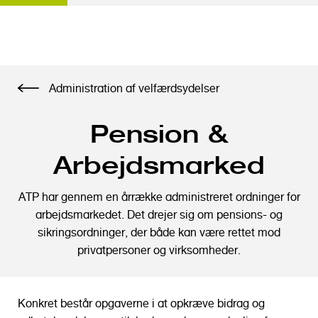
G
Administration af velfærdsydelser
å
t
Pension &
i
l
Arbejdsmarked
h
o
ATP har gennem en årrække administreret ordninger for
v
arbejdsmarkedet. Det drejer sig om pensions- og
e
sikringsordninger, der både kan være rettet mod
d
privatpersoner og virksomheder.
i
n
d
Konkret består opgaverne i at opkræve bidrag og
h