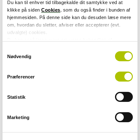
Du kan til enhver tid tilbagekalde dit samtykke ved at
klikke på siden
Cookies
, som du også finder i bunden af
hjemmesiden. På denne side kan du desuden læse mere
om, hvordan du sletter, afviser eller accepterer (evt.
Arbejdsmarkedets
udvalgte) cookies.
Erhvervssygdomskontrol (AESK)
Du kan også læse mere om vores behandling af
persondata i vores
privatlivspolitik
.
S
Nødvendig
a
Lønmodtagernes Garantifond (LG)
m
t
Præferencer
y
k
Skattenedslag for seniorer
k
Statistik
e
v
a
Marketing
Barsel.dk
l
g