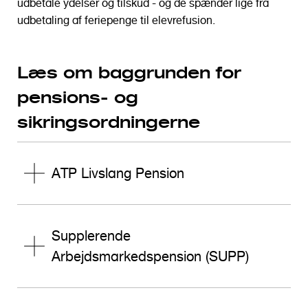
udbetale ydelser og tilskud - og de spænder lige fra
o
udbetaling af feriepenge til elevrefusion.
l
d
Læs om baggrunden for
pensions- og
sikringsordningerne
ATP Livslang Pension
Supplerende
Arbejdsmarkedspension (SUPP)