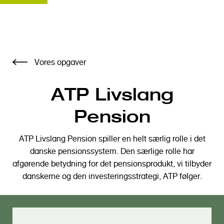
G
Vores opgaver
å
t
ATP Livslang
i
l
Pension
h
o
ATP Livslang Pension spiller en helt særlig rolle i det
v
danske pensionssystem. Den særlige rolle har
e
afgørende betydning for det pensionsprodukt, vi tilbyder
d
danskerne og den investeringsstrategi, ATP følger.
i
n
d
h