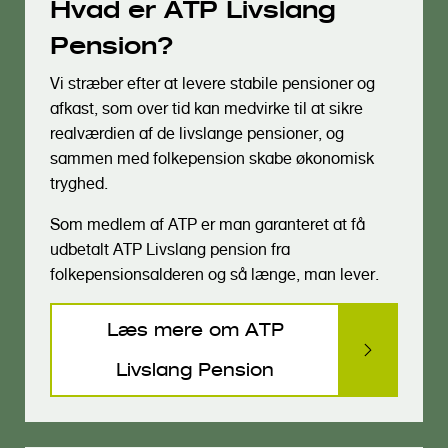
Hvad er ATP Livslang
o
l
Pension?
d
Vi stræber efter at levere stabile pensioner og
afkast, som over tid kan med­virke til at sikre
realværdien af de livslange pensioner, og
sammen med folkepension skabe økonomisk
tryg­hed.
Som medlem af ATP er man garanteret at få
udbetalt ATP Livslang pension fra
folkepensionsalderen og så længe, man lever.
Læs mere om ATP
Livslang Pension