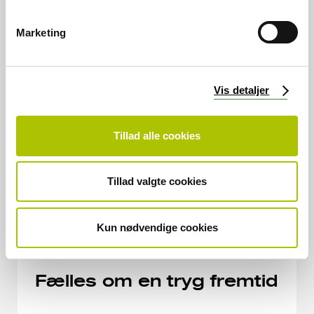
v
a
Marketing
l
g
Vis detaljer
Tillad alle cookies
Tillad valgte cookies
Kun nødvendige cookies
Fælles om en tryg fremtid