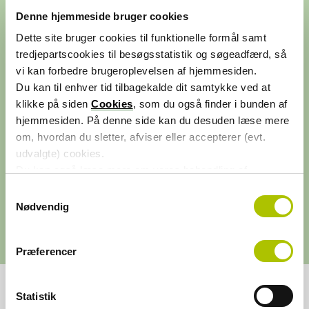
Denne hjemmeside bruger cookies
5,8
Dette site bruger cookies til funktionelle formål samt
tredjepartscookies til besøgsstatistik og søgeadfærd, så
mio.
vi kan forbedre brugeroplevelsen af hjemmesiden.
medlemmer af ATP
Du kan til enhver tid tilbagekalde dit samtykke ved at
klikke på siden
Cookies
, som du også finder i bunden af
hjemmesiden. På denne side kan du desuden læse mere
20,4
om, hvordan du sletter, afviser eller accepterer (evt.
pct.
udvalgte) cookies.
Du kan også læse mere om vores behandling af
i stabil bonusevne efter
persondata i vores
privatlivspolitik
.
bonustilskrivning
S
Nødvendig
a
m
t
Præferencer
y
k
k
Statistik
e