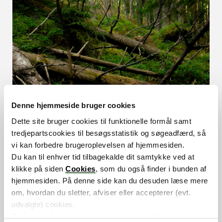
Denne hjemmeside bruger cookies
Dette site bruger cookies til funktionelle formål samt
tredjepartscookies til besøgsstatistik og søgeadfærd, så
vi kan forbedre brugeroplevelsen af hjemmesiden.
Du kan til enhver tid tilbagekalde dit samtykke ved at
Samfundsansvar
klikke på siden
Cookies
, som du også finder i bunden af
hjemmesiden. På denne side kan du desuden læse mere
Som kollektiv pensionsordning og udbetaler af
om, hvordan du sletter, afviser eller accepterer (evt.
velfærdsydelser til danskerne har ATP en vigtig
udvalgte) cookies.
rolle i samfundet. For os handler bæredygtighed
Du kan også læse mere om vores behandling af