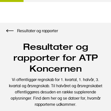
G
Resultater og rapporter
å
t
Resultater og
i
l
rapporter for ATP
h
o
Koncernen
v
e
Vi offentliggør regnskab for 1. kvartal, 1. halvår, 3.
d
kvartal og årsregnskab. Til halvåret og årsregnskabet
i
offentliggøres desuden en række supplerende
n
oplysninger. Find dem her og se datoer for, hvornår
d
rapporterne udkommer.
h