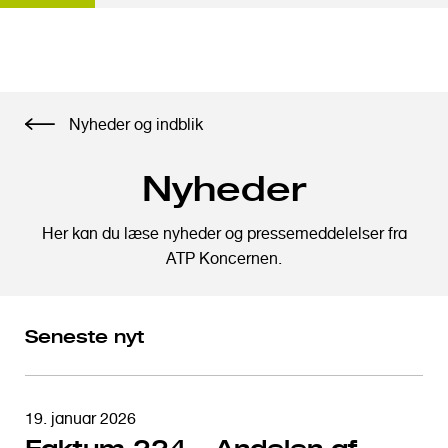
G
Nyheder og indblik
å
t
Nyheder
i
l
h
Her kan du læse nyheder og pressemeddelelser fra
o
ATP Koncernen.
v
e
d
Seneste nyt
i
n
d
19. januar 2026
h