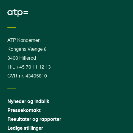
e
d
s
d
i
e
i
e
d
ATP Koncernen
d
e
Kongens Vænge 8
3400 Hillerød
e
Tlf.: +45 70 11 12 13
CVR-nr. 43405810
Nyheder og indblik
Pressekontakt
Resultater og rapporter
Ledige stillinger