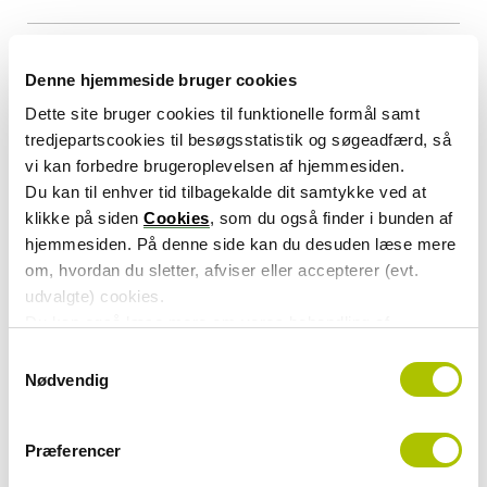
27. november 2025
Denne hjemmeside bruger cookies
4 mia. feriepengekroner
Dette site bruger cookies til funktionelle formål samt
venter på at blive bestilt i
tredjepartscookies til besøgsstatistik og søgeadfærd, så
vi kan forbedre brugeroplevelsen af hjemmesiden.
2025
Du kan til enhver tid tilbagekalde dit samtykke ved at
klikke på siden
Cookies
, som du også finder i bunden af
Ved udgangen af november har 850.000 lønmodtagere
hjemmesiden. På denne side kan du desuden læse mere
stadig feriepenge til gode i 2025. I gennemsnit har de
om, hvordan du sletter, afviser eller accepterer (evt.
mere end 4.700 kr. at se frem til. Så husk at afholde din
udvalgte) cookies.
ferie og få hævet dine feriepenge inden årsskiftet
Du kan også læse mere om vores behandling af
persondata i vores
privatlivspolitik
.
S
Nødvendig
a
25. november 2025
m
AI frigør tusindvis af
t
Præferencer
y
arbejdstimer i ATP – og giver
k