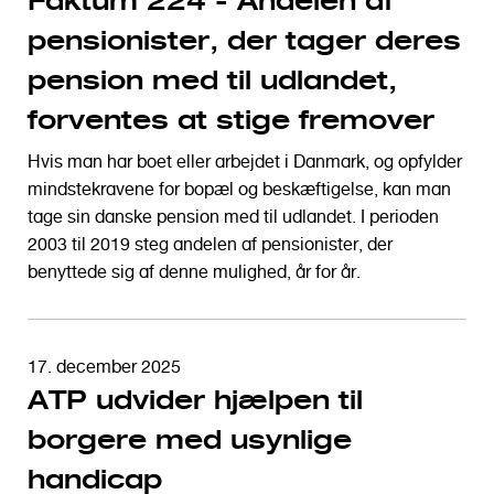
Faktum 224 - Andelen af
o
l
pensionister, der tager deres
d
pension med til udlandet,
forventes at stige fremover
Hvis man har boet eller arbejdet i Danmark, og opfylder
mindstekravene for bopæl og beskæftigelse, kan man
tage sin danske pension med til udlandet. I perioden
2003 til 2019 steg andelen af pensionister, der
benyttede sig af denne mulighed, år for år.
17. december 2025
ATP udvider hjælpen til
borgere med usynlige
handicap